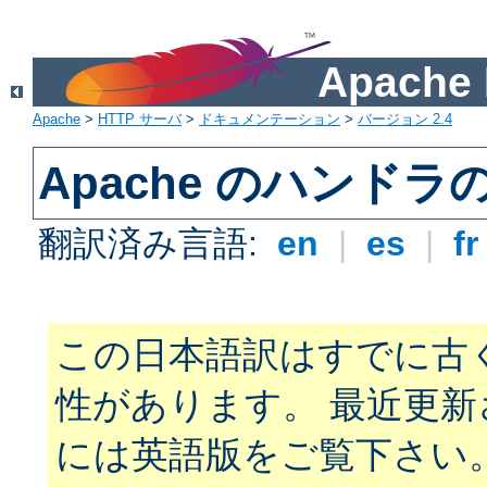
Apach
Apache
>
HTTP サーバ
>
ドキュメンテーション
>
バージョン 2.4
Apache のハンドラ
翻訳済み言語:
en
|
es
|
f
この日本語訳はすでに古
性があります。 最近更
には英語版をご覧下さい