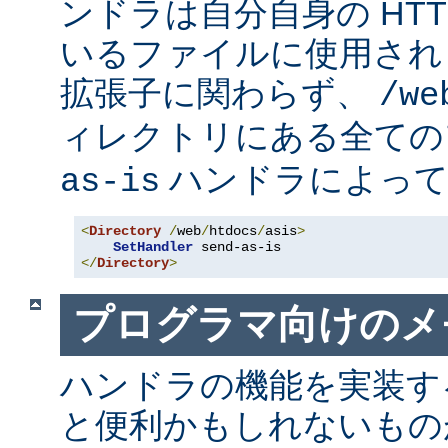
ンドラは自分自身の HT
いるファイルに使用され
拡張子に関わらず、
/we
ィレクトリにある全て
ハンドラによって
as-is
<
Directory
/
web
/
htdocs
/
asis
>
SetHandler
</
Directory
>
プログラマ向けのメ
ハンドラの機能を実装す
と便利かもしれないも