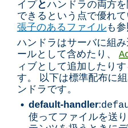
イプ
と
ハンドラの両方を
できるという点で優れてい
張子のあるファイル
も参
ハンドラはサーバに組み
ールとして含めたり、
A
ィブとして追加したりす
す。 以下は標準配布に
ンドラです。
default-handler
:
defa
使ってファイルを送り
テンツを扱うときに