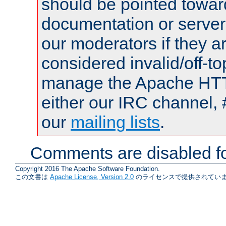
should be pointed towar
documentation or serve
our moderators if they a
considered invalid/off-t
manage the Apache HTTP
either our IRC channel, 
our
mailing lists
.
Comments are disabled fo
Copyright 2016 The Apache Software Foundation.
この文書は
Apache License, Version 2.0
のライセンスで提供されていま