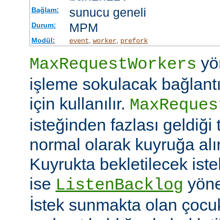
sunucu geneli
Bağlam:
MPM
Durum:
Modül:
,
,
event
worker
prefork
yö
MaxRequestWorkers
işleme sokulacak bağlantı
için kullanılır.
MaxReques
isteğinden fazlası geldiği 
normal olarak kuyruğa alını
Kuyrukta bekletilecek iste
ise
yöner
ListenBacklog
İstek sunmakta olan çocuk