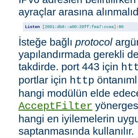
ayraçlar arasına alınmalıd
Listen
[
2001:db8::a00:20ff:fea7:ccea
]:
80
İsteğe bağlı
protocol
argü
yapılandırmada gerekli deği
takdirde. port 443 için
ht
portlar için
öntanımlıd
http
hangi modülün elde edec
yönergesi
AcceptFilter
hangi en iyilemelerin uyg
saptanmasında kullanılır.