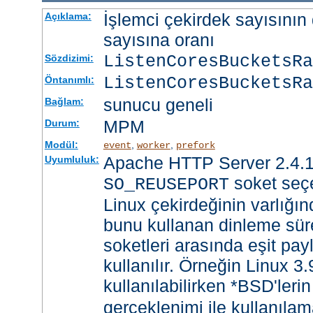
İşlemci çekirdek sayısının 
Açıklama:
sayısına oranı
ListenCoresBucketsR
Sözdizimi:
ListenCoresBucketsRa
Öntanımlı:
sunucu geneli
Bağlam:
MPM
Durum:
Modül:
,
,
event
worker
prefork
Apache HTTP Server 2.4.1
Uyumluluk:
soket seçe
SO_REUSEPORT
Linux çekirdeğinin varlığın
bunu kullanan dinleme süre
soketleri arasında eşit payl
kullanılır. Örneğin Linux 3
kullanılabilirken *BSD'leri
gerçeklenimi ile kullanılam