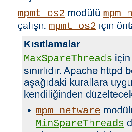
modülü
mpmt_os2
mpm_
çalışır.
için ön
mpmt_os2
Kısıtlamalar
için
MaxSpareThreads
sınırlıdır. Apache httpd b
aşağıdaki kurallara uyg
kendiliğinden düzeltecekt
modülü
mpm_netware
d
MinSpareThreads