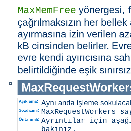
yönergesi,
MaxMemFree
çağrılmaksızın her bellek 
ayırmasına izin verilen az
kB cinsinden belirler. Evr
evre kendi ayırıcısına sahi
belirtildiğinde eşik sınırsız
MaxRequestWorker
Aynı anda işleme sokulacak
Açıklama:
MaxRequestWorkers
sa
Sözdizimi:
Ayrıntılar için aşağ
Öntanımlı:
bakınız.