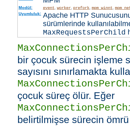
MPM
Modül:
,
,
,
,
event
worker
prefork
mpm_winnt
mpm_ne
Apache HTTP Sunucusunun
Uyumluluk:
sürümlerinde kullanılabilme
h
MaxRequestsPerChild
MaxConnectionsPerCh
bir çocuk sürecin işleme s
sayısını sınırlamakta kullan
MaxConnectionsPerCh
çocuk süreç ölür. Eğer
MaxConnectionsPerCh
belirtilmişse sürecin ömrü