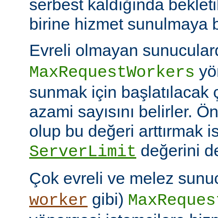
serbest kaldığında bekleti
birine hizmet sunulmaya b
Evreli olmayan sunucular
yön
MaxRequestWorkers
sunmak için başlatılacak 
azami sayısını belirler. Ö
olup bu değeri arttırmak i
değerini de
ServerLimit
Çok evreli ve melez sunuc
gibi)
worker
MaxReques