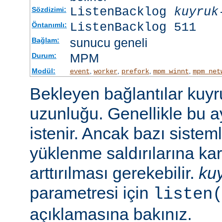
ListenBacklog
kuyruk
Sözdizimi:
ListenBacklog 511
Öntanımlı:
sunucu geneli
Bağlam:
MPM
Durum:
Modül:
,
,
,
,
event
worker
prefork
mpm_winnt
mpm_net
Bekleyen bağlantılar kuy
uzunluğu. Genellikle bu a
istenir. Ancak bazı sist
yüklenme saldırılarına ka
arttırılması gerekebilir.
ku
parametresi için
listen
açıklamasına bakınız.