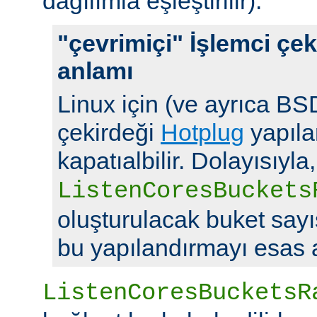
dağılımla eşleştirilir).
"çevrimiçi" İşlemci çek
anlamı
Linux için (ve ayrıca BSD
çekirdeği
Hotplug
yapılan
kapatıalbilir. Dolayısıyla,
ListenCoresBuckets
oluşturulacak buket say
bu yapılandırmayı esas a
ListenCoresBucketsR