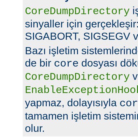
i
CoreDumpDirectory
sinyaller için gerçekleş
SIGABORT, SIGSEGV v
Bazı işletim sistemlerin
de bir
dosyası dök
core
v
CoreDumpDirectory
EnableExceptionHoo
yapmaz, dolayısıyla
cor
tamamen işletim sistemin
olur.