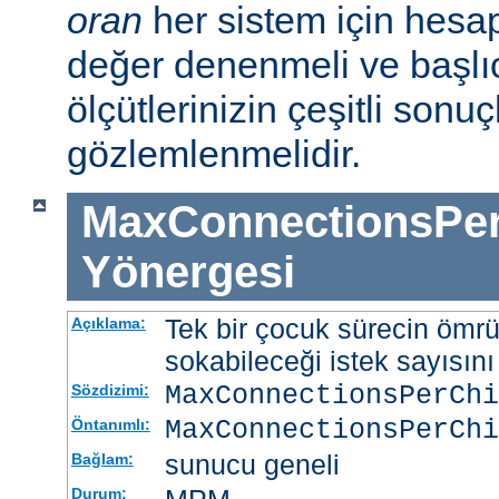
oran
her sistem için hesa
değer denenmeli ve başlı
ölçütlerinizin çeşitli sonuçl
gözlemlenmelidir.
MaxConnectionsPer
Yönergesi
Tek bir çocuk sürecin ömr
Açıklama:
sokabileceği istek sayısını 
MaxConnectionsPerCh
Sözdizimi:
MaxConnectionsPerChi
Öntanımlı:
sunucu geneli
Bağlam:
Durum: