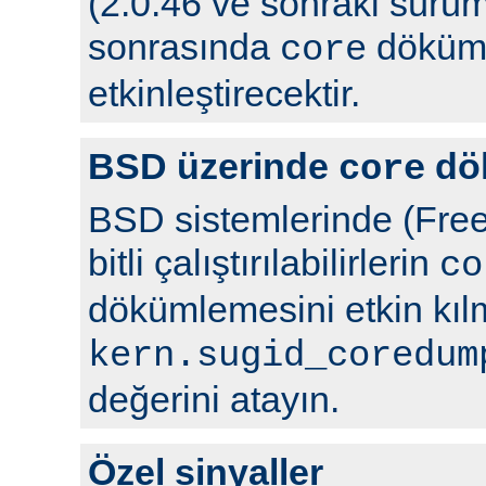
(2.0.46 ve sonraki sürüml
sonrasında
döküml
core
etkinleştirecektir.
BSD üzerinde
dö
core
BSD sistemlerinde (Free
bitli çalıştırılabilirlerin
co
dökümlemesini etkin kıl
kern.sugid_coredum
değerini atayın.
Özel sinyaller