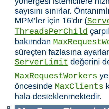
yönergesi istemcilere hiz
sayısını sınırlar. Öntanım
MPM’ler için 16'dır (
Serv
çarpıl
ThreadsPerChild
bakımdan
MaxRequestW
süreçten fazlasına ayarla
değerini de
ServerLimit
yer
MaxRequestWorkers
öncesinde
k
MaxClients
hala desteklenmektedir.