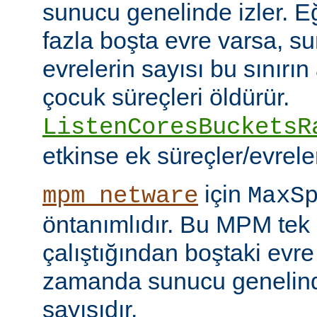
sunucu genelinde izler. 
fazla boşta evre varsa, s
evrelerin sayısı bu sınırın
çocuk süreçleri öldürür.
ListenCoresBucketsR
etkinse ek süreçler/evreler
için
mpm_netware
MaxS
öntanımlıdır. Bu MPM tek 
çalıştığından boştaki evre
zamanda sunucu genelind
sayısıdır.