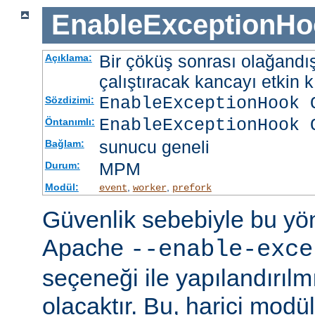
EnableExceptionHo
Bir çöküş sonrası olağandışı
Açıklama:
çalıştıracak kancayı etkin kı
EnableExceptionHook 
Sözdizimi:
EnableExceptionHook 
Öntanımlı:
sunucu geneli
Bağlam:
MPM
Durum:
Modül:
,
,
event
worker
prefork
Güvenlik sebebiyle bu y
Apache
--enable-exce
seçeneği ile yapılandırılmı
olacaktır. Bu, harici modü