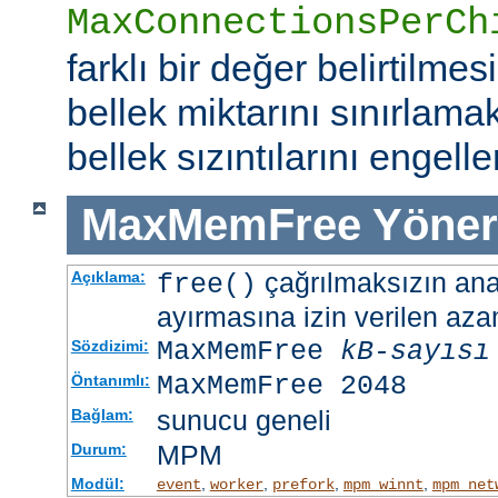
MaxConnectionsPerCh
farklı bir değer belirtilme
bellek miktarını sınırlamak
bellek sızıntılarını engeller
MaxMemFree
Yöner
çağrılmaksızın ana 
Açıklama:
free()
ayırmasına izin verilen azam
MaxMemFree
kB-sayısı
Sözdizimi:
MaxMemFree 2048
Öntanımlı:
sunucu geneli
Bağlam:
MPM
Durum:
Modül:
,
,
,
,
event
worker
prefork
mpm_winnt
mpm_net