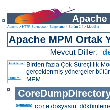
Apache 
Apache
>
HTTP Sunucusu
>
Belgeleme
>
Sürüm 2.4
>
Modüller
Apache MPM Ortak Y
Mevcut Diller:
d
Birden fazla Çok Süreçlilik M
Açıklama:
gerçeklenmiş yönergeler bütü
MPM
Durum:
CoreDumpDirector
dosyasını dökümlem
Açıklama:
core