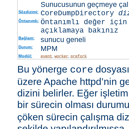
Sunucusunun geçmeye çalış
CoreDumpDirectory
di
Sözdizimi:
Öntanımlı değer için
Öntanımlı:
açıklamaya bakınız
sunucu geneli
Bağlam:
MPM
Durum:
Modül:
,
,
event
worker
prefork
Bu yönerge
dosyası
core
üzere Apache httpd’nin g
dizini belirler. Eğer işlet
bir sürecin olması duru
çöken sürecin çalışma di
şekilde yapılandırılmışsa,