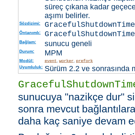
süreç çıkana kadar geçece
aşımı belirler.
GracefulShutdownTim
Sözdizimi:
GracefulShutdownTime
Öntanımlı:
sunucu geneli
Bağlam:
MPM
Durum:
Modül:
,
,
event
worker
prefork
Sürüm 2.2 ve sonrasında 
Uyumluluk:
GracefulShutdownTim
sunucuya "nazikçe dur" si
sonra mevcut bağlantılar
daha kaç saniye devam ede