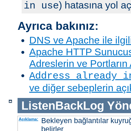
) hatasına yol aç
in use
Ayrıca bakınız:
DNS ve Apache ile ilgil
Apache HTTP Sunucus
Adreslerin ve Portları
Address already i
ve diğer sebeplerin aç
ListenBackLog
Yön
Bekleyen bağlantılar kuyr
Açıklama:
belirler