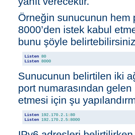
yanıt verecektir.
Örneğin sunucunun hem p
8000’den istek kabul etmes
bunu şöyle belirtebilirsiniz
Listen
80
Listen
8000
Sunucunun belirtilen iki 
port numarasından gelen b
etmesi için şu yapılandırma
Listen
192.170
.
2.1
:
80
Listen
192.170
.
2.5
:
8000
IPv6 adresleri belirtilirken