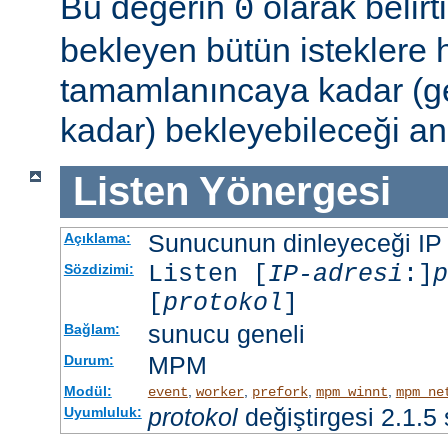
Bu değerin
olarak belir
0
bekleyen bütün isteklere
tamamlanıncaya kadar (g
kadar) bekleyebileceği an
Listen
Yönergesi
Sunucunun dinleyeceği IP ad
Açıklama:
Listen [
IP-adresi
:]
p
Sözdizimi:
[
protokol
]
sunucu geneli
Bağlam:
MPM
Durum:
Modül:
,
,
,
,
event
worker
prefork
mpm_winnt
mpm_ne
protokol
değiştirgesi 2.1.5
Uyumluluk: