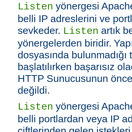
yönergesi Apache
Listen
belli IP adreslerini ve por
sevkeder.
artık be
Listen
yönergelerden biridir. Ya
dosyasında bulunmadığı 
başlatılırken başarısız ol
HTTP Sunucusunun öncek
değildi.
yönergesi Apache
Listen
belli portlardan veya IP ad
çiftlerinden gelen istekler