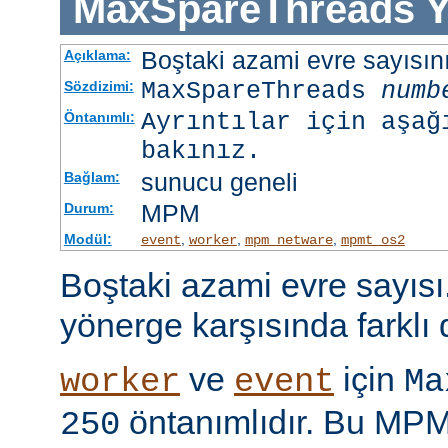
MaxSpareThreads
Y
Boştaki azami evre sayısını 
Açıklama:
MaxSpareThreads
numb
Sözdizimi:
Ayrıntılar için aşağ
Öntanımlı:
bakınız.
sunucu geneli
Bağlam:
MPM
Durum:
Modül:
,
,
,
event
worker
mpm_netware
mpmt_os2
Boştaki azami evre sayıs
yönerge karşısında farklı 
ve
için
worker
event
Ma
öntanımlıdır. Bu MPM'
250