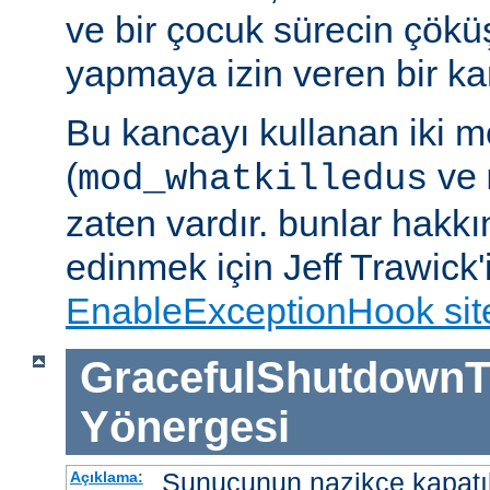
ve bir çocuk sürecin çöküş
yapmaya izin veren bir kan
Bu kancayı kullanan iki m
(
ve
mod_whatkilledus
zaten vardır. bunlar hakkı
edinmek için Jeff Trawick'
EnableExceptionHook sit
GracefulShutdownT
Yönergesi
Sunucunun nazikçe kapatı
Açıklama: